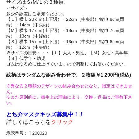
サイズはＳ/Ｍ/Ｌの３種類。
＜サイズ＞
多少の誤差はご承知ください。
【Ｌ】横巾 20ｃｍ(上下辺）・22cm（中央部）/縦巾 8cm(両
端）・14cm（中央縦）
【Ｍ】横巾 17ｃｍ(上下辺）・18cm（中央部）/縦巾 7cm(両
端）・13cm（中縦縦）
【Ｓ】横巾 15ｃｍ(上下辺）・16cm（中央部）/縦巾 6cm(両
端）・12cm（中央縦）
※サイズの目安・・・【Ｌ】大人・男性、【Ｍ】女性・高学年、
【Ｓ】低学年・幼児
ゴムはゆるめに仕上げていますので調整してお使いください。
絵柄はランダムな組み合わせで、２枚組￥1,200円(税込)
※異なる２種類のデザインの組み合わせとなり、指定はできませ
ん。
※また原則的に、衛生上の理由により、交換・返品はご容赦下さ
い。
とち介マスクキッズ募集中！！
詳しくはこちらを
クリック
承認番号：Ｔ200020